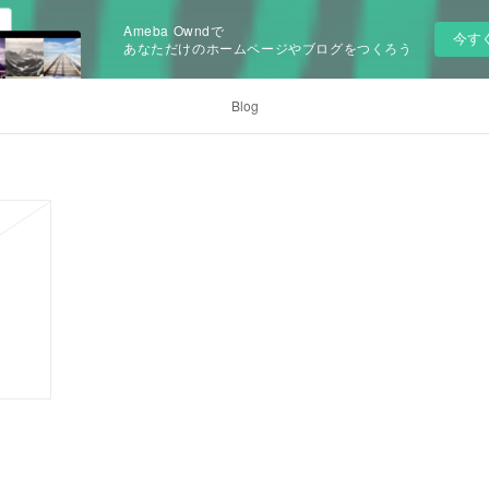
Ameba Owndで
今す
あなただけのホームページやブログをつくろう
Blog