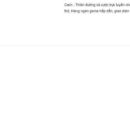
Cwin - Thiên đường cá cược trực tuyến ch
thủ. Hàng ngàn game hấp dẫn, giao diện