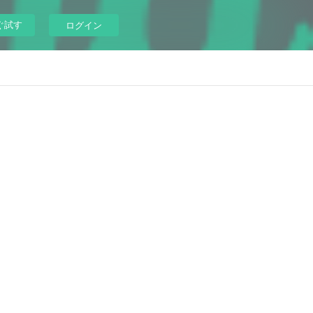
ぐ試す
ログイン